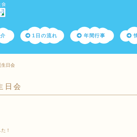
紹介
1日の流れ
年間行事
誕生日会
生日会
した！