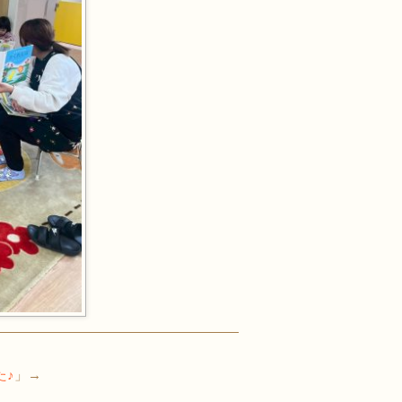
た♪
」→