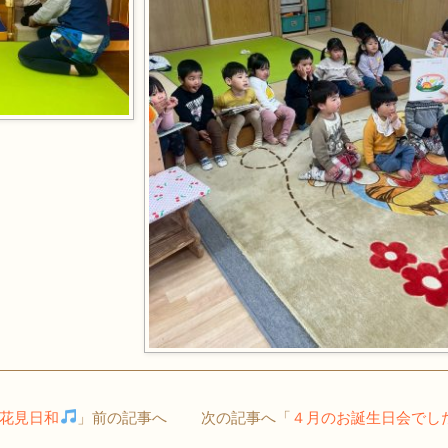
花見日和
」前の記事へ 次の記事へ「
４月のお誕生日会でし