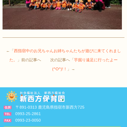
←「
西指宿中のお兄ちゃんお姉ちゃんたちが遊びに来てくれまし
た。
」前の記事へ 次の記事へ「
芋掘り遠足に行ったよー
(^O^)!！
」→
〒891-0313 鹿児島県指宿市新西方725
住所
0993-25-2861
TEL
0993-23-0050
FAX