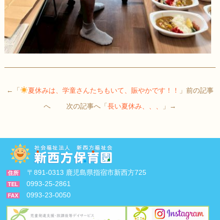
←「
夏休みは、学童さんたちもいて、賑やかです！！
」前の記事
へ 次の記事へ「
長い夏休み、、、
」→
〒891-0313 鹿児島県指宿市新西方725
住所
0993-25-2861
TEL
0993-23-0050
FAX