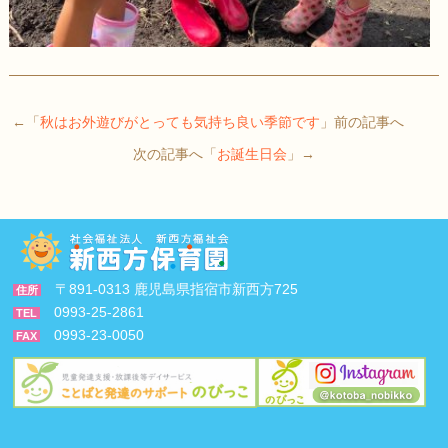
←「
秋はお外遊びがとっても気持ち良い季節です
」前の記事へ
次の記事へ「
お誕生日会
」→
〒891-0313 鹿児島県指宿市新西方725
住所
0993-25-2861
TEL
0993-23-0050
FAX